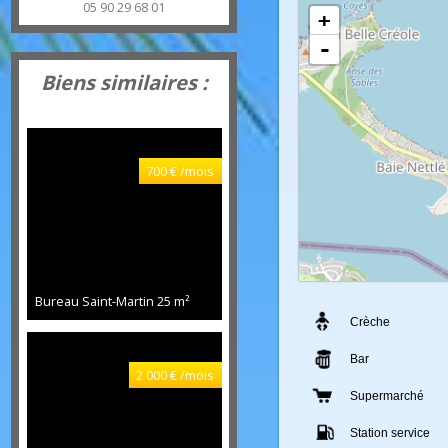
plaza caraïbes BAIE ORIENTALE
97150
Saint-Martin
alliance.revimmo@gmail.com
05 90 29 68 01
+
-
Biens similaires :
700 € /mois
Bureau Saint-Martin
25 m²
Crèche
Bar