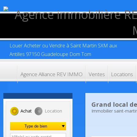
Louer Acheter ou Vendre à Saint Martin SXM aux
Antilles 97150 Guadeloupe Dom Tom
Agence Alliance REV IMMO
Ventes
Location
Grand local d
Immobilier saint-ma
Achat
Location
Type de bien