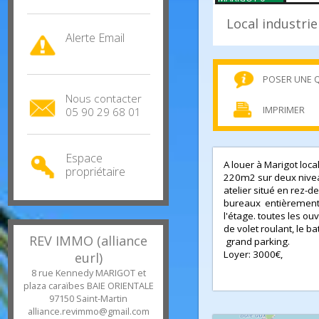
Estimation
gratuite
Local indust
Alerte Email
POSER U
Nous contacter
IMPRIMER
05 90 29 68 01
Espace
A louer à Marigot 
propriétaire
220m2 sur deux ni
atelier situé en r
bureaux entièreme
l'étage. toutes le
de volet roulant, l
REV IMMO (alliance
grand parking.
Loyer: 3000€,
eurl)
8 rue Kennedy MARIGOT et