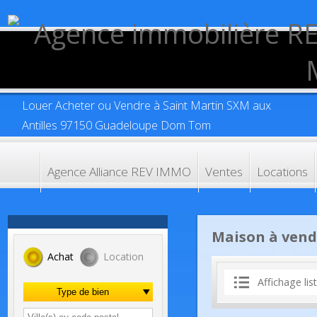
Louer Acheter ou Vendre à Saint Martin SXM aux
Antilles 97150 Guadeloupe Dom Tom
Agence Alliance REV IMMO
Ventes
Location
Maison à ve
Achat
Location
Affichage 
Type de bien