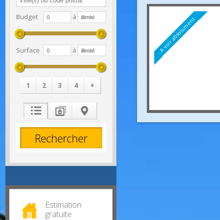
Budget
à
A voir absolument
Surface
à
1
2
3
4
+