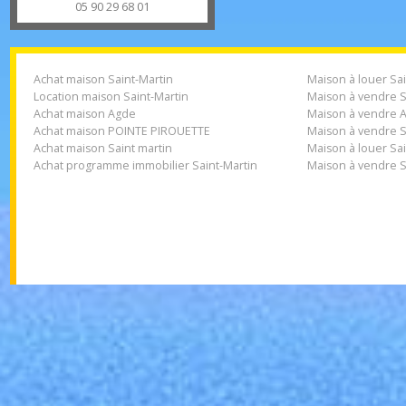
plaza caraïbes BAIE ORIENTALE
97150
Saint-Martin
alliance.revimmo@gmail.com
05 90 29 68 01
Achat maison Saint-Martin
Maison à louer
Location maison Saint-Martin
Maison à vendr
Achat maison Agde
Maison à vend
Achat maison POINTE PIROUETTE
Maison à vendr
Achat maison Saint martin
Maison à louer
Achat programme immobilier Saint-Martin
Maison à vendr