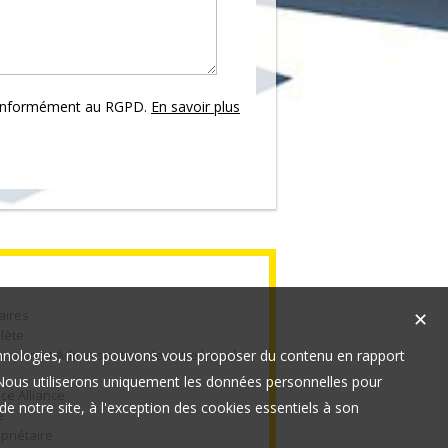
conformément au RGPD.
En savoir plus
aires
✕
lète
technologies, nous pouvons vous proposer du contenu en rapport
cation et Administration de votre bien à
t. Nous utiliserons uniquement les données personnelles pour
ce Alliance
e notre site, à l'exception des cookies essentiels à son
e
priétaire