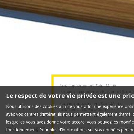
Achat appartement Saint-Martin
Location immobilier professionnel Saint-
Le respect de votre vie privée est une pri
Achat maison Saint-Martin
Location appartement Saint-Martin
Nous utilisons des cookies afin de vous offrir une expérience op
Achat terrain Saint-Martin
avec vos centres d'intérêt. Ils nous permettent également d'amélior
Achat commerce Saint-Martin
lesquelles vous avez donné votre accord. Vous pouvez les modifier
fonctionnement. Pour plus d'informations sur vos données personn