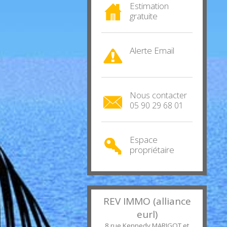
Estimation
gratuite
Alerte Email
Nous contacter
05 90 29 68 01
Espace
propriétaire
REV IMMO (alliance
eurl)
8 rue Kennedy MARIGOT et