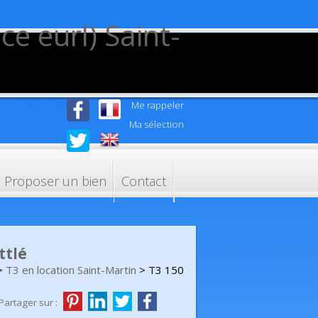
Me rappeler
Ma sélection
Proposer un bien
Contact
ttlé
>
T3 en location Saint-Martin
> T3 150
Partager sur :