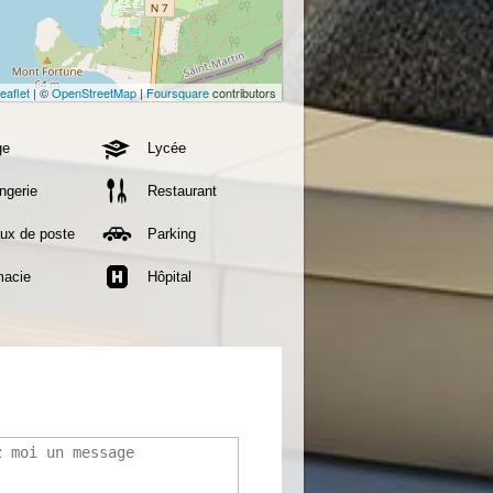
eaflet
| ©
OpenStreetMap
|
Foursquare
contributors
ge
Lycée
ngerie
Restaurant
ux de poste
Parking
macie
Hôpital