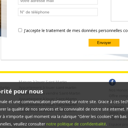
J'accepte le traitement de mes données personnelles 
Maison à louer Saint-Martin
Martin
Appartement à louer saint martin
orité pour nous
Nos Honor
Appartement à vendre Saint-Martin
Offre comp
Appartement à louer Saint-Martin
timale et une communication pertinente sur notre site. Grace à ces 
Gestion, Lo
Appartement à louer Saint-Martin
St-Martin
er la qualité de nos services et la convivialité de notre site interne
Appartement à louer Saint-Martin
Notre agen
 à n'importe quel moment via la rubrique "Gérer les cookies" en bas d
Plan du sit
elles, veuillez consulter
notre politique de confidentialité
.
Espace pro