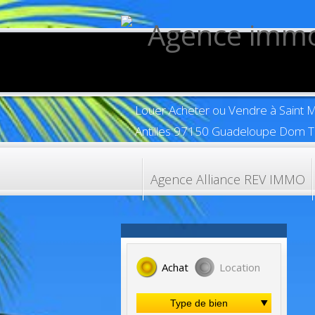
Louer Acheter ou Vendre à Saint 
Antilles 97150 Guadeloupe Dom 
Agence Alliance REV IMMO
Achat
Location
Type de bien