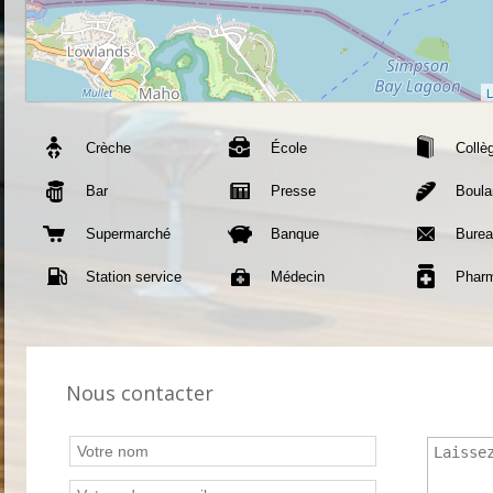
L
Crèche
École
Collè
Bar
Presse
Boula
Supermarché
Banque
Burea
Station service
Médecin
Phar
Nous contacter