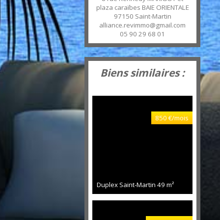
plaza caraïbes BAIE ORIENTALE
97150
Saint-Martin
alliance.revimmo@gmail.com
05 90 29 68 01
Biens similaires :
850 €/mois
Duplex Saint-Martin
49 m²