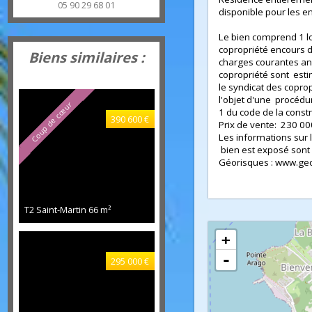
volets accordéons 
plaza caraïbes BAIE ORIENTALE
Possibilité d'acqu
97150
Saint-Martin
situé sous l'appar
alliance.revimmo@gmail.com
Résidence entière
05 90 29 68 01
disponible pour le
Le bien comprend 1 
copropriété encours
Biens similaires :
charges courante
copropriété sont 
le syndicat des cop
l'objet d'une procéd
Coup de cœur
1 du code de la con
390 600 €
Prix de vente: 230
Les informations s
bien est exposé so
Géorisques : www.
T2 Saint-Martin
66 m²
+