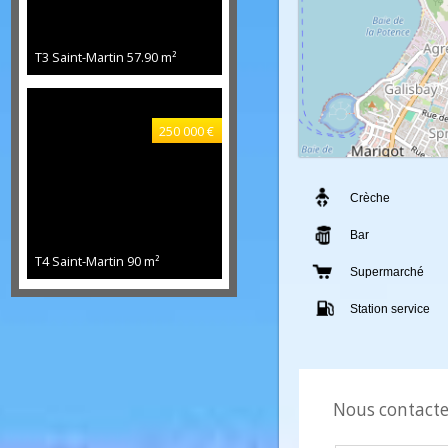
-
295 000 €
T3 Saint-Martin
57.90 m²
250 000 €
Crèche
Bar
T4 Saint-Martin
90 m²
Supermarché
Station servic