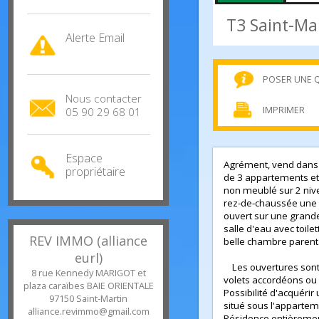
Estimation
gratuite
T3 Saint
Alerte Email
POSER U
Nous contacter
IMPRIMER
05 90 29 68 01
Espace
Agrément, vend da
propriétaire
de 3 appartements
non meublé sur 2
rez-de-chaussée un
ouvert sur une gr
salle d'eau avec to
REV IMMO (alliance
belle chambre pare
eurl)
Les ouvertures so
8 rue Kennedy MARIGOT et