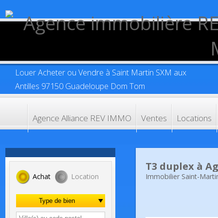
Louer Acheter ou Vendre à Saint Martin SXM aux
Antilles 97150 Guadeloupe Dom Tom
Agence Alliance REV IMMO
Ventes
Location
T3 duplex à 
Immobilier Saint-Ma
Achat
Location
Type de bien