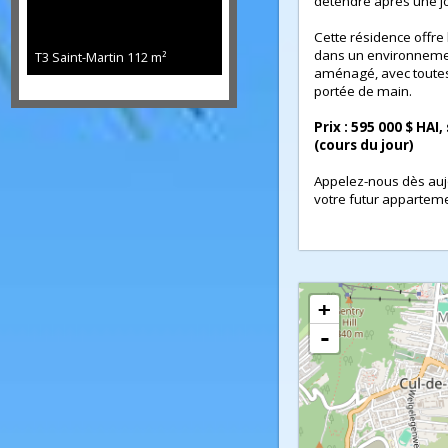
535 000 €
activités sportives
supermarchés et 
Tranquillité et 
loin de la pollutio
détendre après une
Cette résidence off
dans un environne
T3 Saint-Martin
112 m²
aménagé, avec to
portée de main.
Prix : 595 000 $ 
(cours du jour)
Appelez-nous dès 
votre futur appa
+
-