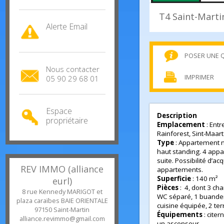
Estimation
gratuite
T4 Saint-Ma
Alerte Email
POSER U
Nous contacter
IMPRIMER
05 90 29 68 01
Espace
Description
propriétaire
Emplacement
: E
Rainforest, Sint-M
Type
: Appartemen
haut standing. 4 
suite. Possibilité 
REV IMMO (alliance
appartements.
Superficie
: 140 
eurl)
Pièces
: 4, dont 3
8 rue Kennedy MARIGOT et