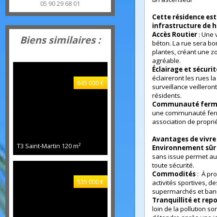
WC séparé, 1 buan
plaza caraïbes BAIE ORIENTALE
cuisine équipée, 2
97150
Saint-Martin
Équipements
: ci
alliance.revimmo@gmail.com
un ascenseur
05 90 29 68 01
Cette résidence 
infrastructure d
Accès Routier
: U
Biens similaires :
béton. La rue sera
plantes, créant u
agréable.
Éclairage et sécu
éclaireront les rue
645 000 €
surveillance veille
résidents.
Communauté f
une communauté 
association de prop
Avantages de viv
T3 Saint-Martin
120 m²
Environnement s
sans issue permet
toute sécurité.
Commodités
: À 