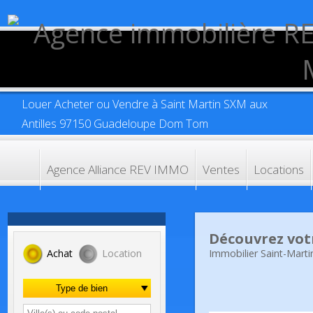
Louer Acheter ou Vendre à Saint Martin SXM aux
Antilles 97150 Guadeloupe Dom Tom
Agence Alliance REV IMMO
Ventes
Location
Découvrez vo
Immobilier Saint-Ma
Achat
Location
Type de bien